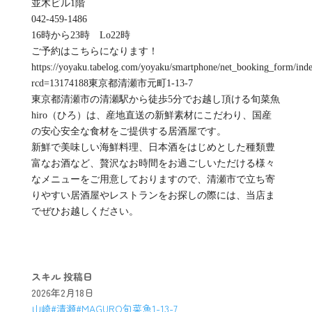
並木ビル1階
042-459-1486
16時から23時 Lo22時
ご予約はこちらになります！
https://yoyaku.tabelog.com/yoyaku/smartphone/net_booking_form/ind
rcd=13174188東京都清瀬市元町1-13-7
東京都清瀬市の清瀬駅から徒歩5分でお越し頂ける旬菜魚
hiro（ひろ）は、産地直送の新鮮素材にこだわり、国産
の安心安全な食材をご提供する居酒屋です。
新鮮で美味しい海鮮料理、日本酒をはじめとした種類豊
富なお酒など、贅沢なお時間をお過ごしいただける様々
なメニューをご用意しておりますので、清瀬市で立ち寄
りやすい居酒屋やレストランをお探しの際には、当店ま
でぜひお越しください。
スキル
投稿日
2026年2月18日
山崎#清瀬#MAGURO旬菜魚1-13-7