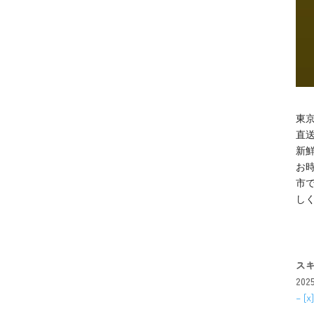
東京
直
新
お
市
し
ス
20
– 