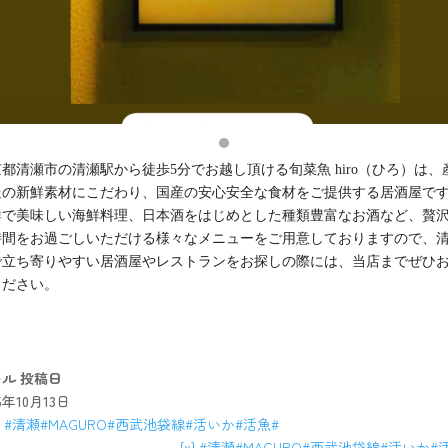
都清瀬市の清瀬駅から徒歩5分でお越し頂ける旬菜魚 hiro（ひろ）は、
送の新鮮素材にこだわり、国産の安心安全な食材をご提供する居酒屋で
鮮で美味しい海鮮料理、日本酒をはじめとした種類豊富なお酒など、贅
時間をお過ごしいただける様々なメニューをご用意しておりますので、
で立ち寄りやすい居酒屋やレストランをお探しの際には、当店までぜひ
ください。
キル
投稿日
25年10月13日
[x] #清瀬#MAGURO#西武池袋線#活いか#活魚#
– [x] #清瀬#MAGURO#西武池袋線#活いか#