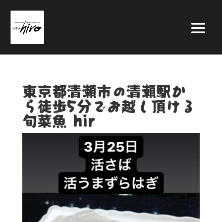
東京都清瀬市の清瀬駅か
ら徒歩5分でお越し頂ける
旬菜魚 hir