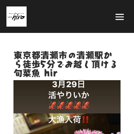
東京都清瀬市の清瀬駅か
ら徒歩5分でお越し頂ける
旬菜魚 hir