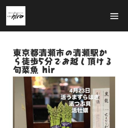
東京都清瀬市の清瀬駅か
ら徒歩5分でお越し頂ける
旬菜魚 hir