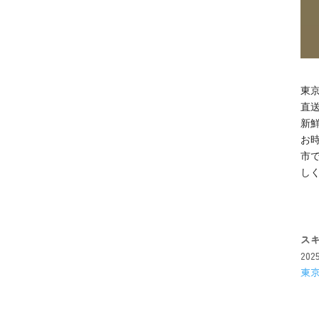
東京
直
新
お
市
し
ス
20
東京