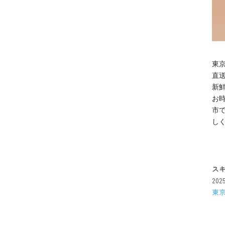
東京
直
新
お
市
し
ス
20
東京