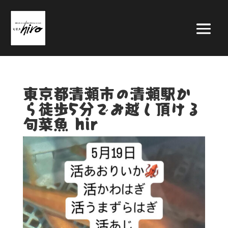
東京都清瀬市の清瀬駅か
ら徒歩5分でお越し頂ける
旬菜魚 hir