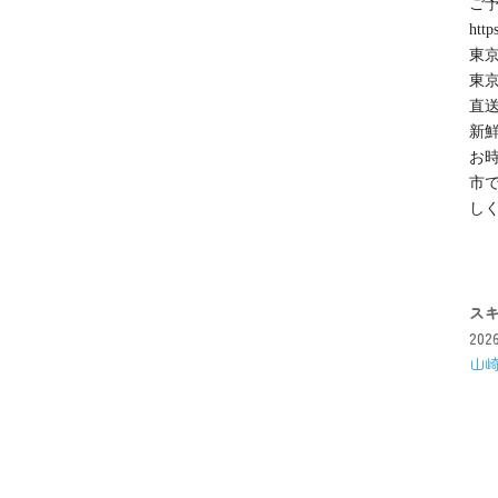
ご
http
東京
東京
直
新
お
市
し
ス
20
山崎