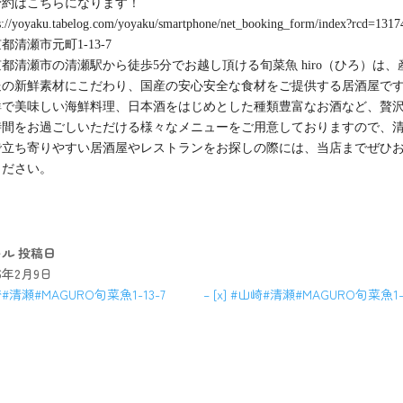
予約はこちらになります！
s://yoyaku.tabelog.com/yoyaku/smartphone/net_booking_form/index?rcd=131
都清瀬市元町1-13-7
都清瀬市の清瀬駅から徒歩5分でお越し頂ける旬菜魚 hiro（ひろ）は、
送の新鮮素材にこだわり、国産の安心安全な食材をご提供する居酒屋で
鮮で美味しい海鮮料理、日本酒をはじめとした種類豊富なお酒など、贅
時間をお過ごしいただける様々なメニューをご用意しておりますので、
で立ち寄りやすい居酒屋やレストランをお探しの際には、当店までぜひ
ください。
キル
投稿日
26年2月9日
#清瀬#MAGURO旬菜魚1-13-7
– [x] #山崎#清瀬#MAGURO旬菜魚1-1