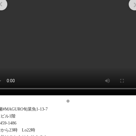
瀬#MAGURO旬菜魚1-13-7
ビル1階
-459-1486
時から23時 Lo22時