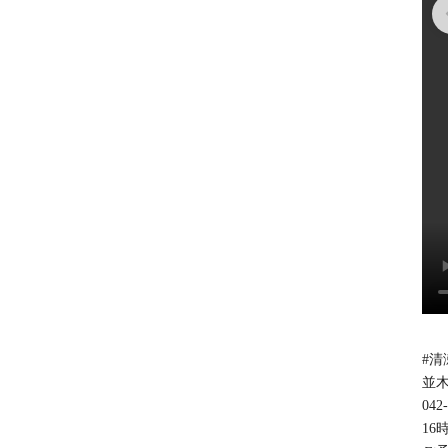
#清
並木
042
16