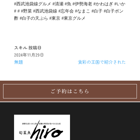
#西武池袋線グルメ #清瀬 #魚 #伊勢海老 #かわはぎ #いか
# # #野菜 #西武池袋線 #忘年会 #なまこ #白子 #白子ポン
酢 #白子の天ぷら #東京 #東京グルメ
スキル
投稿日
2024年11月29日
無題
食彩の王国で紹介された
ご予約はこちら