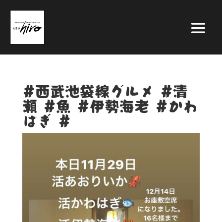
#西武池袋線グルメ #清
瀬 #魚 #伊勢海老 #かわ
はぎ #