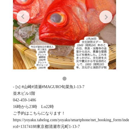
- [x] #山崎#清瀬#MAGURO旬菜魚1-13-7
並木ビル1階
042-459-1486
16時から23時 Lo22時
ご予約はこちらになります！
https://yoyaku.tabelog.com/yoyaku/smartphone/net_booking_form/ind
rcd=13174188東京都清瀬市元町1-13-7