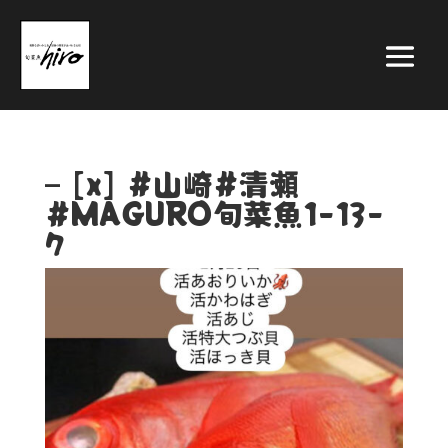
– [x] #山崎#清瀬
#MAGURO旬菜魚1-13-
7