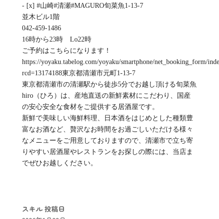
- [x] #山崎#清瀬#MAGURO旬菜魚1-13-7
並木ビル1階
042-459-1486
16時から23時 Lo22時
ご予約はこちらになります！
https://yoyaku.tabelog.com/yoyaku/smartphone/net_booking_form/ind
rcd=13174188東京都清瀬市元町1-13-7
東京都清瀬市の清瀬駅から徒歩5分でお越し頂ける旬菜魚
hiro（ひろ）は、産地直送の新鮮素材にこだわり、国産
の安心安全な食材をご提供する居酒屋です。
新鮮で美味しい海鮮料理、日本酒をはじめとした種類豊
富なお酒など、贅沢なお時間をお過ごしいただける様々
なメニューをご用意しておりますので、清瀬市で立ち寄
りやすい居酒屋やレストランをお探しの際には、当店ま
でぜひお越しください。
スキル
投稿日