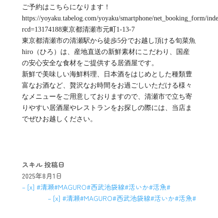
ご予約はこちらになります！
https://yoyaku.tabelog.com/yoyaku/smartphone/net_booking_form/ind
rcd=13174188東京都清瀬市元町1-13-7
東京都清瀬市の清瀬駅から徒歩5分でお越し頂ける旬菜魚
hiro（ひろ）は、産地直送の新鮮素材にこだわり、国産
の安心安全な食材をご提供する居酒屋です。
新鮮で美味しい海鮮料理、日本酒をはじめとした種類豊
富なお酒など、贅沢なお時間をお過ごしいただける様々
なメニューをご用意しておりますので、清瀬市で立ち寄
りやすい居酒屋やレストランをお探しの際には、当店ま
でぜひお越しください。
スキル
投稿日
2025年8月1日
– [x] #清瀬#MAGURO#西武池袋線#活いか#活魚#
– [x] #清瀬#MAGURO#西武池袋線#活いか#活魚#