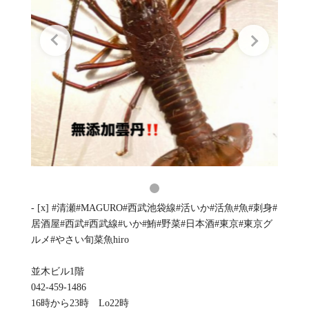
- [x] #清瀬#MAGURO#西武池袋線#活いか#活魚#魚#刺身#
居酒屋#西武#西武線#いか#鮪#野菜#日本酒#東京#東京グ
ルメ#やさい旬菜魚hiro
並木ビル1階
042-459-1486
16時から23時 Lo22時