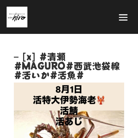
– [x] #清瀬
#MAGURO#西武池袋線
#活いか#活魚#