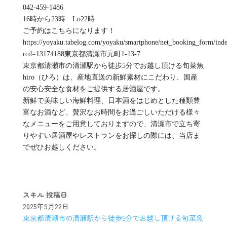
042-459-1486
16時から23時 Lo22時
ご予約はこちらになります！
https://yoyaku.tabelog.com/yoyaku/smartphone/net_booking_form/ind
rcd=13174188東京都清瀬市元町1-13-7
東京都清瀬市の清瀬駅から徒歩5分でお越し頂ける旬菜魚
hiro（ひろ）は、産地直送の新鮮素材にこだわり、国産
の安心安全な食材をご提供する居酒屋です。
新鮮で美味しい海鮮料理、日本酒をはじめとした種類豊
富なお酒など、贅沢なお時間をお過ごしいただける様々
なメニューをご用意しておりますので、清瀬市で立ち寄
りやすい居酒屋やレストランをお探しの際には、当店ま
でぜひお越しください。
スキル
投稿日
2025年9月22日
東京都清瀬市の清瀬駅から徒歩5分でお越し頂ける旬菜魚