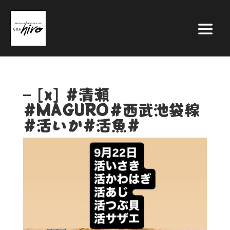
– [x] #清瀬
#MAGURO#西武池袋線
#活いか#活魚#