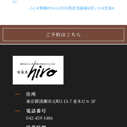
hir
– [x] #清瀬#MAGURO#西武池袋線#活いか#活魚#
ご予約はこちら
K
住所
東京都清瀬市元町1-13-7 並木ビル 1F
K
電話番号
042-459-1486