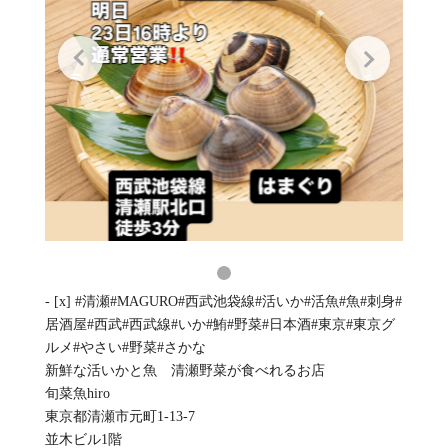
- [x] #清瀬#MAGURO#西武池袋線#活いか#活魚#魚#刺身#
居酒屋#西武#西武線#いか#鮪#野菜#日本酒#東京#東京グ
ルメ#やさい#野菜#さかな
新鮮な活いかと魚 清瀬野菜が食べれるお店
旬菜魚hiro
東京都清瀬市元町1-13-7
並木ビル1階