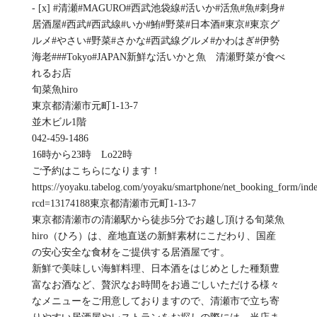
- [x] #清瀬#MAGURO#西武池袋線#活いか#活魚#魚#刺身#
居酒屋#西武#西武線#いか#鮪#野菜#日本酒#東京#東京グ
ルメ#やさい#野菜#さかな#西武線グルメ#かわはぎ#伊勢
海老###Tokyo#JAPAN新鮮な活いかと魚 清瀬野菜が食べ
れるお店
旬菜魚hiro
東京都清瀬市元町1-13-7
並木ビル1階
042-459-1486
16時から23時 Lo22時
ご予約はこちらになります！
https://yoyaku.tabelog.com/yoyaku/smartphone/net_booking_form/ind
rcd=13174188東京都清瀬市元町1-13-7
東京都清瀬市の清瀬駅から徒歩5分でお越し頂ける旬菜魚
hiro（ひろ）は、産地直送の新鮮素材にこだわり、国産
の安心安全な食材をご提供する居酒屋です。
新鮮で美味しい海鮮料理、日本酒をはじめとした種類豊
富なお酒など、贅沢なお時間をお過ごしいただける様々
なメニューをご用意しておりますので、清瀬市で立ち寄