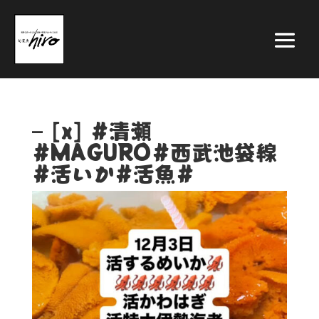
– [x] #清瀬
#MAGURO#西武池袋線
#活いか#活魚#