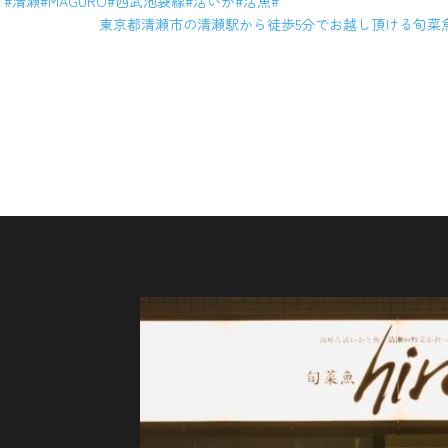
[x] #清瀬#MAGURO#西武池袋線#活いか#活魚#
東京都清瀬市の清瀬駅から徒歩5分でお越し頂ける旬菜魚 
ご予約はこちら