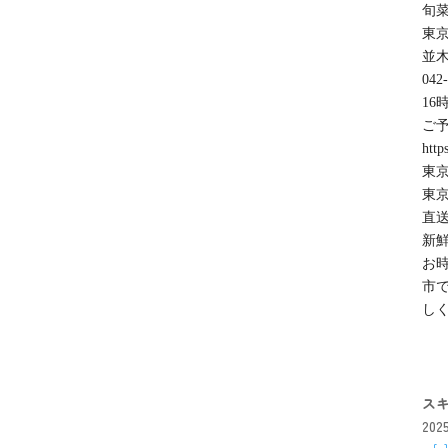
旬菜
東京
並木
042
16
ご
http
東京
東京
直
新
お
市
し
ス
20