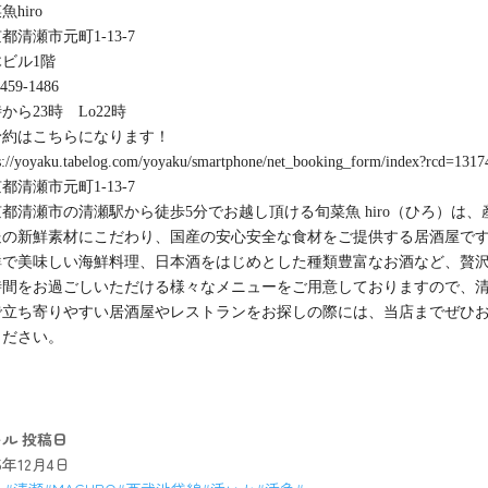
魚hiro
都清瀬市元町1-13-7
ビル1階
-459-1486
時から23時 Lo22時
予約はこちらになります！
s://yoyaku.tabelog.com/yoyaku/smartphone/net_booking_form/index?rcd=131
都清瀬市元町1-13-7
都清瀬市の清瀬駅から徒歩5分でお越し頂ける旬菜魚 hiro（ひろ）は、
送の新鮮素材にこだわり、国産の安心安全な食材をご提供する居酒屋で
鮮で美味しい海鮮料理、日本酒をはじめとした種類豊富なお酒など、贅
時間をお過ごしいただける様々なメニューをご用意しておりますので、
で立ち寄りやすい居酒屋やレストランをお探しの際には、当店までぜひ
ください。
キル
投稿日
25年12月4日