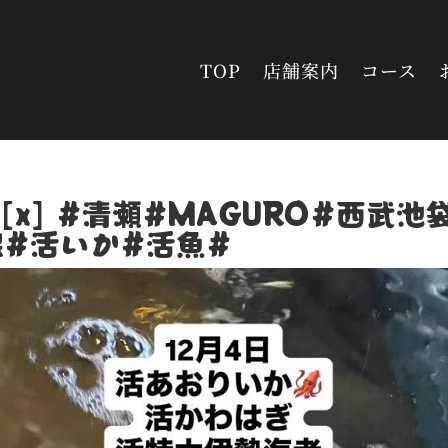
TOP
店舗案内
コース
 [x] #清瀬#MAGURO#西武池
線#活いか#活魚#