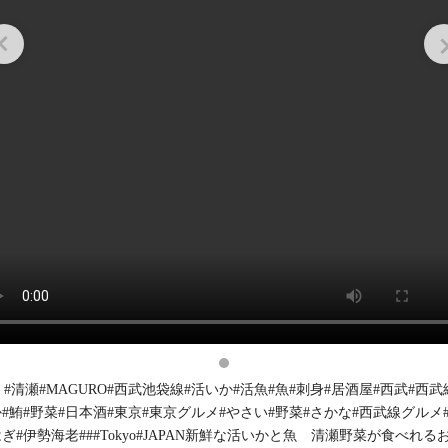
[x] #清瀬#MAGURO#西武池袋線#活いか#活魚#魚#刺身#居酒屋#西武#西武
#鮪#野菜#日本酒#東京#東京グルメ#やさい#野菜#さかな#西武線グルメ
ぎ#伊勢海老###Tokyo#JAPAN新鮮な活いかと魚 清瀬野菜が食べれる