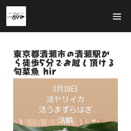
東京都清瀬市の清瀬駅か
ら徒歩5分でお越し頂ける
旬菜魚 hir