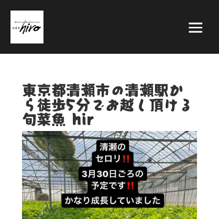
東京都清瀬市の清瀬駅か
ら徒歩5分でお越し頂ける
旬菜魚 hir