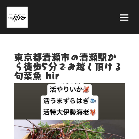
東京都清瀬市の清瀬駅か
ら徒歩5分でお越し頂ける
旬菜魚 hir