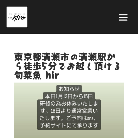
東京都清瀬市の清瀬駅か
ら徒歩5分でお越し頂ける
旬菜魚 hir